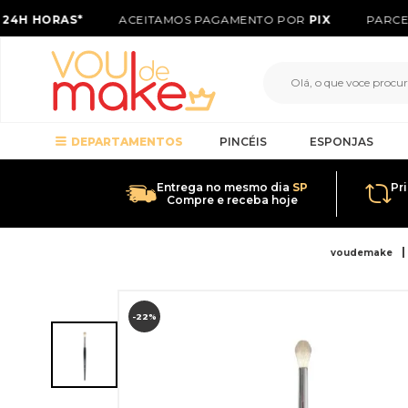
24H HORAS*
ACEITAMOS PAGAMENTO POR
PIX
PARCEL
DEPARTAMENTOS
PINCÉIS
ESPONJAS
Entrega no mesmo dia
SP
Pr
Compre e receba hoje
voudemake
-22%