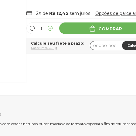
2X de
R$ 12,45
sem juros
Opções de parcel
COMPRAR
Calcule seu frete a prazo:
Calc
Não sei meu CEP
7
o com cerdas naturais, super macias e de formato especial a fim de esfumar 