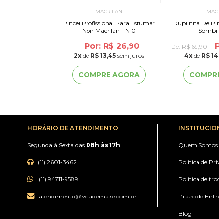
ILAN
MACRILAN
MAC
al Para Delinear
Pincel Profissional Para Esfumar
Duplinha De Pincéis Profi
rilan - W120
Noir Macrilan - N10
Sombra
or: R$ 19,90
Por: R$ 26,90
P
De:
R$ 69,90
2
x
de
R$ 13,45
sem juros
4
x
de
R$ 14
 AGORA
COMPRE AGORA
COMPR
HORÁRIO DE ATENDIMENTO
INSTITUCIO
Segunda à Sexta das
08h às 17h
Quem Somos
(11) 2601-3462
Politica de Pr
(11) 94711-9589
Politica de tro
atendimento@voudemake.com.br
Prazo de Entr
Blog