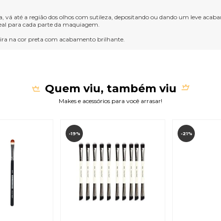
cia, vá até a região dos olhos com sutileza, depositando ou dando um leve aca
ideal para cada parte da maquiagem.
ira na cor preta com acabamento brilhante.
Quem viu, também viu
Makes e acessórios para você arrasar!
-19%
-21%