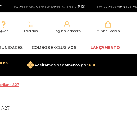
ACEITAMOS PAGAMENTO POR
PIX
PARCELAMENTO EM 
Ajuda
Pedidos
Login/Cadastro
Minha Sacola
TUNIDADES
COMBOS EXCLUSIVOS
LANÇAMENTO
uros
Aceitamos pagamento por
PIX
0
rilan - A27
- A27