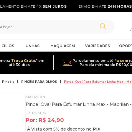
AMENTO EM ATÉ 4X
SEM JUROS
ENVIO EM ATÉ
24H HORAS*
CÍLIOS
UNHAS
MAQUIAGEM
VARIEDADES
OPOR
imeira
Troca Grátis*
em
Parcelamento em até
4x sem j
até 30 dias
Parcela mínima de R$ 10,0
Pincéis
PINCÉIS PARA OLHOS
Pincel Oval Para Esfumar Linha Max - Mac
MACRILAN
Pincel Oval Para Esfumar Linha Max - Macrilan 
De:
R$ 31,93
Por:
R$ 24,90