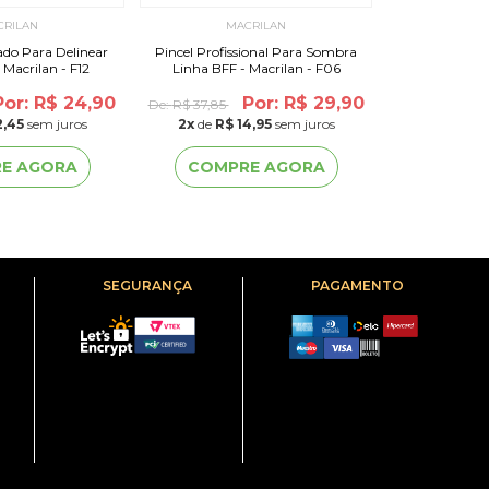
CRILAN
MACRILAN
MA
ado Para Delinear
Pincel Profissional Para Sombra
Pincel Duplo
 Macrilan - F12
Linha BFF - Macrilan - F06
Linha Beauty 
Por: R$ 24,90
Por: R$ 29,90
De:
R$ 37,85
De:
R$ 31,13
2,45
sem juros
2
x
de
R$ 14,95
sem juros
2
x
de
R$ 
E AGORA
COMPRE AGORA
COMP
SEGURANÇA
PAGAMENTO