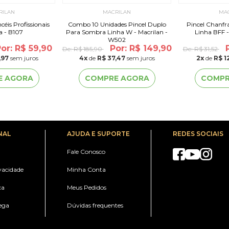
RILAN
MACRILAN
MA
ssionais
Combo 10 Unidades Pincel Duplo
Pincel Chanfr
 - B107
Para Sombra Linha W - Macrilan -
Linha BFF -
W502
or: R$ 59,90
Por: R$ 149,90
De:
R$ 185,90
De:
R$ 31,52
,97
sem juros
4
x
de
R$ 37,47
sem juros
2
x
de
R$ 1
E AGORA
COMPRE AGORA
COMPR
NAL
AJUDA E SUPORTE
REDES SOCIAIS
Fale Conosco
ivacidade
Minha Conta
ca
Meus Pedidos
ega
Dúvidas frequentes