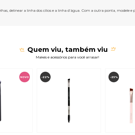
as, delinear a linha dos cílios e a linha d’água. Com a outra ponta, modele e pe
Quem viu, também viu
Makes e acessórios para você arrasar!
-22%
-25%
NOVO