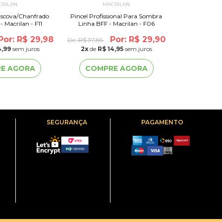
CRILAN
MACRILAN
MA
Escova/Chanfrado
Pincel Profissional Para Sombra
Pincel Para S
 Macrilan - F11
Linha BFF - Macrilan - F06
Tools - M
Por: R$ 29,98
Por: R$ 29,90
De:
R$ 37,85
De:
R$ 31,52
4,99
sem juros
2
x
de
R$ 14,95
sem juros
2
x
de
R$ 
E AGORA
COMPRE AGORA
COMP
SEGURANÇA
PAGAMENTO