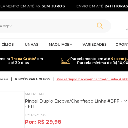
AMENTO EM ATÉ 4X
SEM JUROS
ENVIO EM ATÉ
24H HORAS*
CÍLIOS
UNHAS
MAQUIAGEM
VARIEDADES
OPOR
imeira
Troca Grátis*
em
Parcelamento em até
4x sem j
até 30 dias
Parcela mínima de R$ 10,0
ncéis
PINCÉIS PARA OLHOS
Pincel Duplo Escova/Chanfrado Linha #BFF - 
MACRILAN
Pincel Duplo Escova/Chanfrado Linha #BFF - M
- F11
De:
R$ 39,98
Por:
R$ 29,98