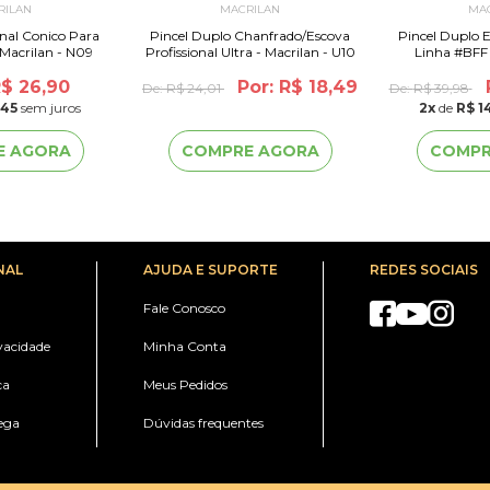
RILAN
MACRILAN
MA
onal Conico Para
Pincel Duplo Chanfrado/Escova
Pincel Duplo 
Macrilan - N09
Profissional Ultra - Macrilan - U10
Linha #BFF -
R$ 26,90
Por: R$ 18,49
De:
R$ 24,01
De:
R$ 39,98
,45
sem juros
2
x
de
R$ 1
E AGORA
COMPRE AGORA
COMPR
NAL
AJUDA E SUPORTE
REDES SOCIAIS
Fale Conosco
ivacidade
Minha Conta
ca
Meus Pedidos
ega
Dúvidas frequentes