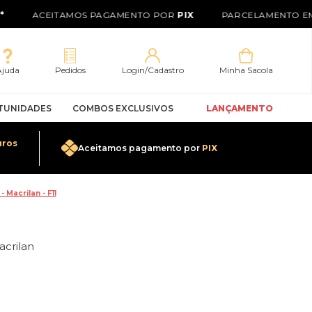
ACEITAMOS PAGAMENTO POR
PIX
PARCELAMENTO EM
Ajuda
Pedidos
Login/Cadastro
Minha Sacola
TUNIDADES
COMBOS EXCLUSIVOS
LANÇAMENTO
uros
Aceitamos pagamento por
PIX
0
Macrilan - F11
acrilan