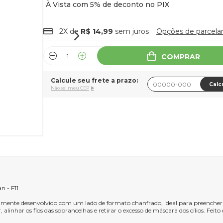
2X de
R$ 14,99
sem juros
Opções de parcel
COMPRAR
Calcule seu frete a prazo:
Calc
Não sei meu CEP
n - F11
ialmente desenvolvido com um lado de formato chanfrado, ideal para preencher 
linhar os fios das sobrancelhas e retirar o excesso de máscara dos cílios. Feito