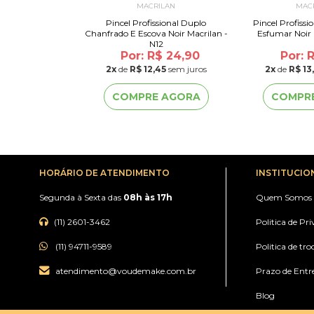
ILAN
MACRILAN
MAC
do Para Esfumar
Pincel Profissional Duplo
Pincel Profissi
rilan - B913
Chanfrado E Escova Noir Macrilan -
Esfumar Noir 
N12
or: R$ 24,98
Por: R$ 24,90
Por: 
49
sem juros
2
x
de
R$ 12,45
sem juros
2
x
de
R$ 13
 AGORA
COMPRE AGORA
COMPR
HORÁRIO DE ATENDIMENTO
INSTITUCIO
Segunda à Sexta das
08h às 17h
Quem Somos
(11) 2601-3462
Politica de Pr
(11) 94711-9589
Politica de tro
atendimento@voudemake.com.br
Prazo de Entr
Blog