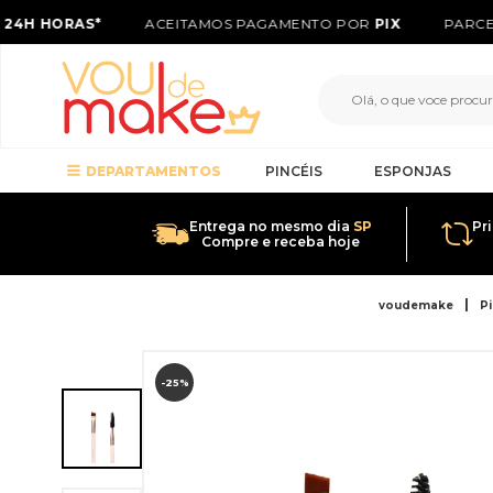
24H HORAS*
ACEITAMOS PAGAMENTO POR
PIX
PARCEL
DEPARTAMENTOS
PINCÉIS
ESPONJAS
Entrega no mesmo dia
SP
Pr
Compre e receba hoje
voudemake
Pi
-25%