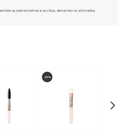
nteie as sobrancelhas e os cílios, deixando-os alinhados.
-21%
-21%