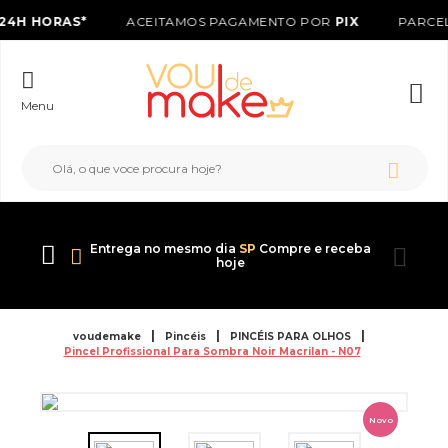
24H HORAS*
ACEITAMOS PAGAMENTO POR
PIX
PARCEL
Menu
Entrega no mesmo dia
SP
Compre e receba
hoje
voudemake
Pincéis
PINCÉIS PARA OLHOS
Pincel Profissional Para Sombra Noir Macrilan - N07
Novo