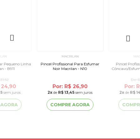
ILAN
MACRILAN
MAC
ar Pequeno Linha
Pincel Profissional Para Esfumar
Pincel Profis
an - B911
Noir Macrilan - N10
Côncavo/Esfumar
31,52
De:
R
 24,90
Por: R$ 26,90
Por: 
45
sem juros
2
x
de
R$ 13,45
sem juros
2
x
de
R$ 1
 AGORA
COMPRE AGORA
COMPR