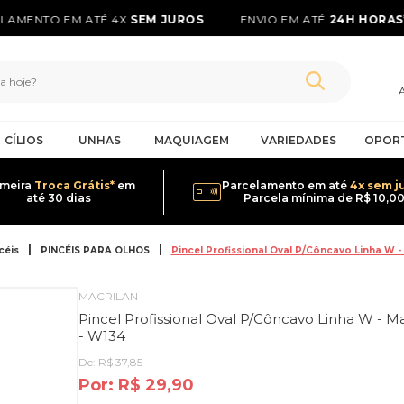
AMENTO EM ATÉ 4X
SEM JUROS
ENVIO EM ATÉ
24H HORAS*
CÍLIOS
UNHAS
MAQUIAGEM
VARIEDADES
OPOR
imeira
Troca Grátis*
em
Parcelamento em até
4x sem j
até 30 dias
Parcela mínima de R$ 10,0
céis
PINCÉIS PARA OLHOS
Pincel Profissional Oval P/Côncavo Linha W -
MACRILAN
Pincel Profissional Oval P/Côncavo Linha W - Ma
- W134
De:
R$ 37,85
Por:
R$ 29,90