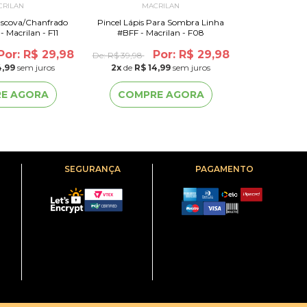
CRILAN
MACRILAN
MA
Escova/Chanfrado
Pincel Lápis Para Sombra Linha
Pincel Duplo
 Macrilan - F11
#BFF - Macrilan - F08
Linha Beauty 
Por: R$ 29,98
Por: R$ 29,98
De:
R$ 39,98
De:
R$ 31,13
4,99
sem juros
2
x
de
R$ 14,99
sem juros
2
x
de
R$ 
E AGORA
COMPRE AGORA
COMP
SEGURANÇA
PAGAMENTO