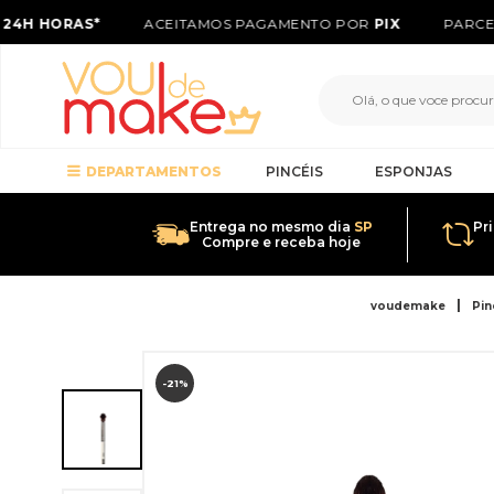
24H HORAS*
ACEITAMOS PAGAMENTO POR
PIX
PARCEL
DEPARTAMENTOS
PINCÉIS
ESPONJAS
Entrega no mesmo dia
SP
Pr
Compre e receba hoje
voudemake
Pin
-21%