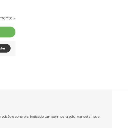
amento
ular
recisão e controle. Indicado também para esfumar detalhes e