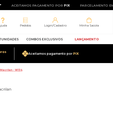
ACEITAMOS PAGAMENTO POR
PIX
PARCELAMENTO EM 
Ajuda
Pedidos
Login/Cadastro
Minha Sacola
TUNIDADES
COMBOS EXCLUSIVOS
LANÇAMENTO
uros
Aceitamos pagamento por
PIX
0
 Macrilan - W134
crilan