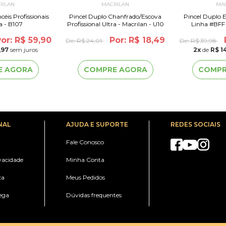
RILAN
MACRILAN
MA
ssionais
Pincel Duplo Chanfrado/Escova
Pincel Duplo 
 - B107
Profissional Ultra - Macrilan - U10
Linha #BFF -
or: R$ 59,90
Por: R$ 18,49
De:
R$ 24,01
De:
R$ 39,98
,97
sem juros
2
x
de
R$ 1
E AGORA
COMPRE AGORA
COMPR
NAL
AJUDA E SUPORTE
REDES SOCIAIS
Fale Conosco
ivacidade
Minha Conta
ca
Meus Pedidos
ega
Dúvidas frequentes