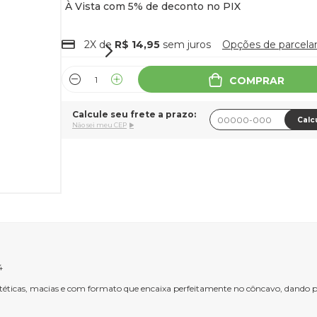
2X de
R$ 14,95
sem juros
Opções de parcel
COMPRAR
Calcule seu frete a prazo:
Calc
Não sei meu CEP
4
téticas, macias e com formato que encaixa perfeitamente no côncavo, dando p