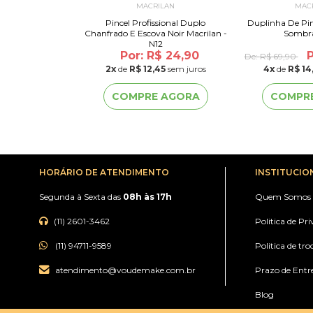
ILAN
MACRILAN
MAC
nal Para Sombra
Pincel Profissional Duplo
Duplinha De Pincéis Profi
rilan - W105
Chanfrado E Escova Noir Macrilan -
Sombra
N12
or: R$ 19,90
Por: R$ 24,90
P
De:
R$ 69,90
2
x
de
R$ 12,45
sem juros
4
x
de
R$ 14
 AGORA
COMPRE AGORA
COMPR
HORÁRIO DE ATENDIMENTO
INSTITUCIO
Segunda à Sexta das
08h às 17h
Quem Somos
(11) 2601-3462
Politica de Pr
(11) 94711-9589
Politica de tro
atendimento@voudemake.com.br
Prazo de Entr
Blog