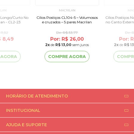
ILAN
MACRILAN
MAC
os Longo/Curto No
Cílios Postiços CL104-5 – Volumosos
Cílios Postiços 
lan - CL2-23
e cruzados – 5 pares Macrilan
no Canto Extern
11,32
De:
R$ 33,77
De:
R
$ 8,49
Por: R$ 26,00
Por: 
2
x
de
R$ 13,00
sem juros
2
x
de
R$ 1
 AGORA
COMPRE AGORA
COMPR
HORÁRIO DE ATENDIMENTO
INSTITUCIONAL
AJUDA E SUPORTE