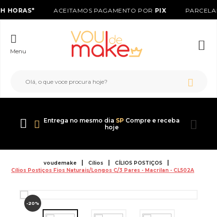
H HORAS*
ACEITAMOS PAGAMENTO POR
PIX
PARCELA
Menu
Entrega no mesmo dia
SP
Compre e receba
hoje
voudemake
Cílios
CÍLIOS POSTIÇOS
Cílios Postiços Fios Naturais/Longos C/3 Pares - Macrilan - CL502A
-20%