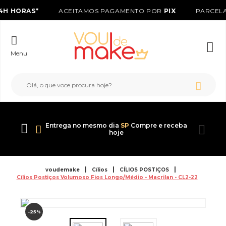
H HORAS*
ACEITAMOS PAGAMENTO POR
PIX
PARCELA
Menu
Entrega no mesmo dia
SP
Compre e receba
hoje
voudemake
Cílios
CÍLIOS POSTIÇOS
Cílios Postiços Volumoso Fios Longo/Médio - Macrilan - CL2-22
-25%