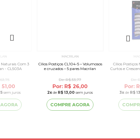
ILAN
MACRILAN
MAC
os Naturais Com 3
Cílios Postiços CL104-5 – Volumosos
Cílios Postiços
lan - CL503A
e cruzados – 5 pares Macrilan
Curtos e Crescen
63,75
De:
R$ 33,77
De:
R
 51,00
Por: R$ 26,00
Por: 
75
sem juros
2
x
de
R$ 13,00
sem juros
3
x
de
R$ 1
 AGORA
COMPRE AGORA
COMPR