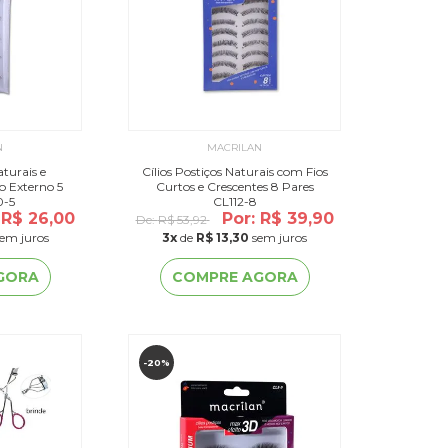
N
MACRILAN
aturais e
Cílios Postiços Naturais com Fios
o Externo 5
Curtos e Crescentes 8 Pares
0-5
CL112-8
 R$ 26,00
Por: R$ 39,90
De:
R$ 53,92
em juros
3
x
de
R$ 13,30
sem juros
GORA
COMPRE AGORA
-20%