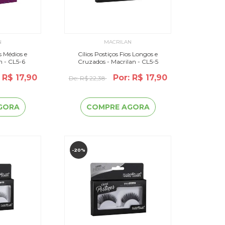
N
MACRILAN
s Médios e
Cílios Postiços Fios Longos e
n - CL5-6
Cruzados - Macrilan - CL5-5
 R$ 17,90
Por: R$ 17,90
De:
R$ 22,38
GORA
COMPRE AGORA
-20%