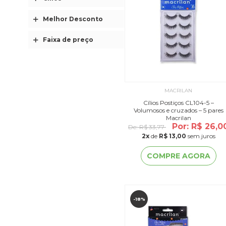
Melhor Desconto
Faixa de preço
MACRILAN
Cílios Postiços CL104-5 –
Volumosos e cruzados – 5 pares
Macrilan
Por: R$ 26,0
De:
R$ 33,77
2
x
de
R$ 13,00
sem juros
COMPRE AGORA
-18%