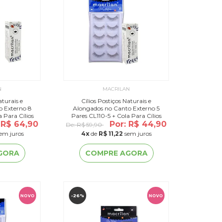
N
MACRILAN
aturais e
Cílios Postiços Naturais e
o Externo 8
Alongados no Canto Externo 5
Pares CL110-5 + Cola Para Cílios
-001
 R$ 64,90
Postiços CA-001
Por: R$ 44,90
De:
R$ 59,90
em juros
4
x
de
R$ 11,22
sem juros
GORA
COMPRE AGORA
-26%
NOVO
NOVO