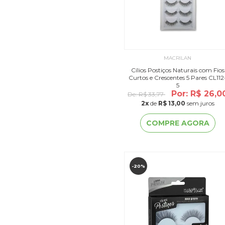
MACRILAN
Cílios Postiços Naturais com Fios
Curtos e Crescentes 5 Pares CL112
5
Por: R$ 26,0
De:
R$ 33,77
2
x
de
R$ 13,00
sem juros
COMPRE AGORA
-20%