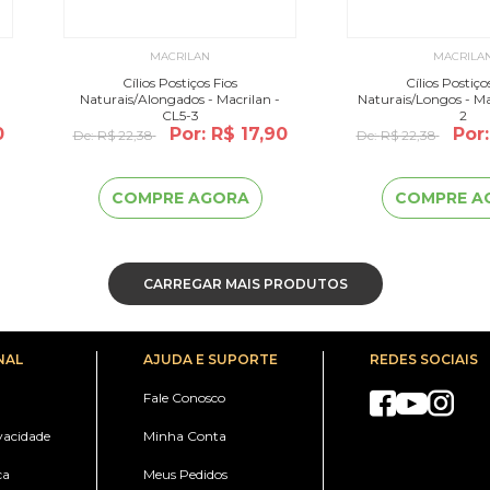
MACRILAN
MACRILA
Cílios Postiços Fios
Cílios Postiço
Naturais/Alongados - Macrilan -
Naturais/Longos - Ma
CL5-3
2
0
Por: R$ 17,90
Por:
De:
R$ 22,38
De:
R$ 22,38
COMPRE AGORA
COMPRE A
CARREGAR MAIS PRODUTOS
NAL
AJUDA E SUPORTE
REDES SOCIAIS
Fale Conosco
ivacidade
Minha Conta
ca
Meus Pedidos