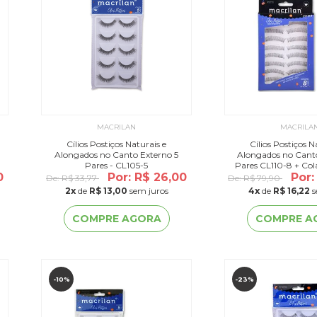
MACRILAN
MACRILA
Cílios Postiços Naturais e
Cílios Postiços N
Alongados no Canto Externo 5
Alongados no Cant
Pares - CL105-5
Pares CL110-8 + Cola Para Cílios
0
Por: R$ 26,00
Postiços CA
Por:
De:
R$ 33,77
De:
R$ 79,90
2
x
de
R$ 13,00
sem juros
4
x
de
R$ 16,22
s
COMPRE AGORA
COMPRE A
-10%
-23%