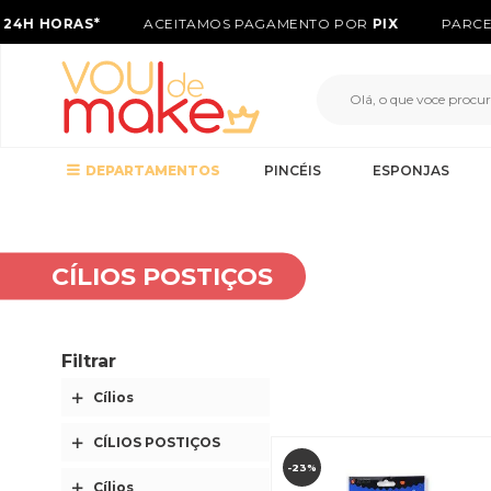
4H HORAS*
ACEITAMOS PAGAMENTO POR
PIX
PARCEL
DEPARTAMENTOS
PINCÉIS
ESPONJAS
CÍLIOS POSTIÇOS
Filtrar
-23%
Cílios