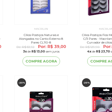
MACRILAN
MACRILA
Cílios Postiços Naturais e
Cílios Postiços Fios 
-
Alongados no Canto Externo 8
C/3 Pares - Macrila
Pares CL110-8
Curvador de cílio
0
Por: R$ 39,00
Por
De:
R$ 53,92
De:
R$ 129,90
3
x
de
R$ 13,00
sem juros
4
x
de
R$ 23,70
s
COMPRE AGORA
COMPRE A
-20%
-20%