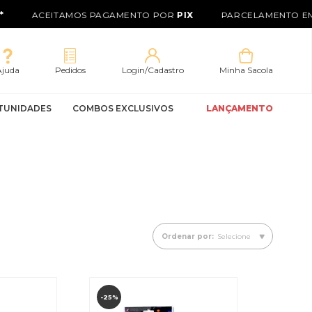
ACEITAMOS PAGAMENTO POR
PIX
PARCELAMENTO EM 
Ajuda
Pedidos
Login/Cadastro
Minha Sacola
TUNIDADES
COMBOS EXCLUSIVOS
LANÇAMENTO
Ordenar por:
Selecione
-25%