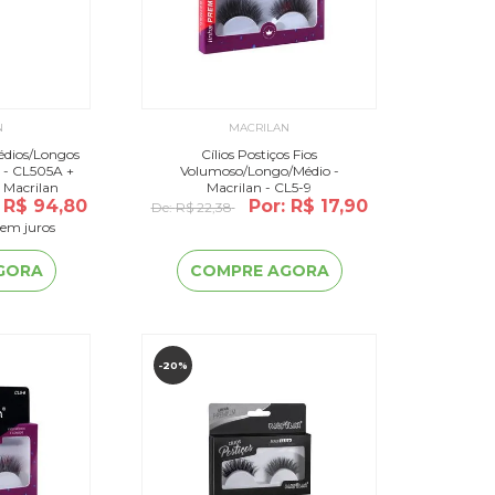
N
MACRILAN
Médios/Longos
Cílios Postiços Fios
n - CL505A +
Volumoso/Longo/Médio -
s Macrilan
Macrilan - CL5-9
: R$ 94,80
Por: R$ 17,90
De:
R$ 22,38
em juros
GORA
COMPRE AGORA
-20%