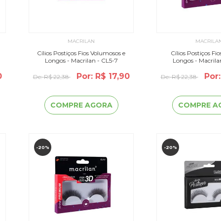
MACRILAN
MACRILA
Cílios Postiços Fios Volumosos e
Cílios Postiços Fio
Longos - Macrilan - CL5-7
Longos - Macrila
0
Por: R$ 17,90
Por:
De:
R$ 22,38
De:
R$ 22,38
COMPRE AGORA
COMPRE A
-20%
-20%