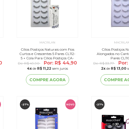
MACRILAN
MACRILA
Cílios Postiços Naturais com Fios
Cílios Postiços N
Curtos e Crescentes 5 Pares CL112-
Alongados no Cant
5 + Cola Para Cílios Postiços CA-
Pares CL11
0
Por: R$ 44,90
001
Por:
De:
R$ 49,90
De:
R$ 33,77
4
x
de
R$ 11,22
sem juros
2
x
de
R$ 13,00
s
COMPRE AGORA
COMPRE A
-27%
-27%
NOVO