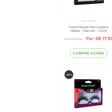
MACRILAN
Cílios Postiços Fios Longos e
Médios - Macrilan - CL5-8
Por: R$ 17,9
De:
R$ 22,38
COMPRE AGORA
-20%