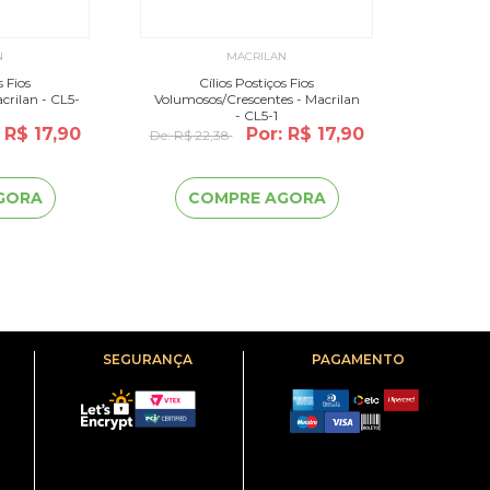
N
MACRILAN
s Fios
Cílios Postiços Fios
crilan - CL5-
Volumosos/Crescentes - Macrilan
- CL5-1
 R$ 17,90
Por: R$ 17,90
De:
R$ 22,38
GORA
COMPRE AGORA
SEGURANÇA
PAGAMENTO