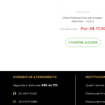
MACRILAN
Cílios Postiços Fios Volumosos -
Macrilan - CL5-4
Por: R$ 17,9
De:
R$ 22,38
COMPRE AGORA
HORÁRIO DE ATENDIMENTO
INSTITUCIO
Segunda à Sexta das
08h às 17h
Quem Somos
(11) 2601-3462
Politica de Pr
(11) 94711-9589
Politica de tro