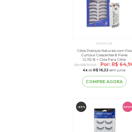
MACRILAN
Cílios Postiços Naturais com Fios
Curtos e Crescentes 8 Pares
CL112-8 + Cola Para Cílios
Postiços CA-001
Por: R$ 64,9
De:
R$ 79,90
4
x
de
R$ 16,22
sem juros
COMPRE AGORA
-23%
NOVO