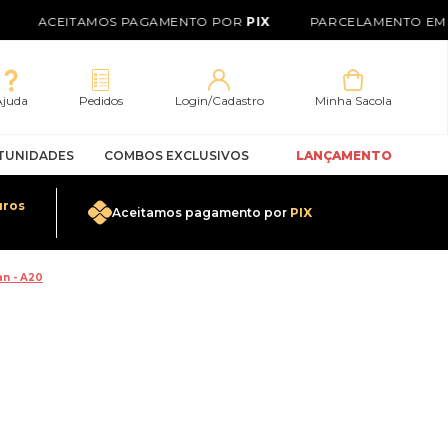
ACEITAMOS PAGAMENTO POR
PIX
PARCELAMENTO EM A
Ajuda
Pedidos
Login/Cadastro
Minha Sacola
TUNIDADES
COMBOS EXCLUSIVOS
LANÇAMENTO
uros
Aceitamos pagamento por
PIX
0
an - A20