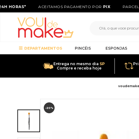
4H HORAS*
ACEITAMOS PAGAMENTO POR
PIX
PARCELA
DEPARTAMENTOS
PINCÉIS
ESPONJAS
Entrega no mesmo dia
SP
Pr
Compre e receba hoje
voudemak
-20%