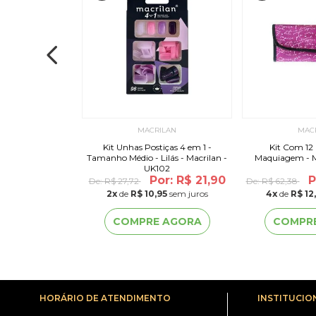
ILAN
MACRILAN
MAC
dado P/Esfumar
Kit Unhas Postiças 4 em 1 -
Kit Com 12 
ou - Macrilan -
Tamanho Médio - Lilás - Macrilan -
Maquiagem - Ma
08
UK102
r: R$ 15,49
Por: R$ 21,90
P
De:
R$ 27,72
De:
R$ 62,38
2
x
de
R$ 10,95
sem juros
4
x
de
R$ 12
 AGORA
COMPRE AGORA
COMPR
HORÁRIO DE ATENDIMENTO
INSTITUCIO