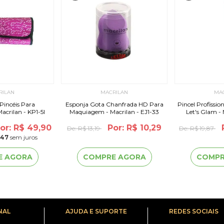
RILAN
MACRILAN
MA
Pincéis Para
Esponja Gota Chanfrada HD Para
Pincel Profissio
crilan - KP1-5I
Maquiagem - Macrilan - EJ1-33
Let's Glam -
or: R$ 49,90
Por: R$ 10,29
De:
R$ 13,19
De:
R$ 19,87
,47
sem juros
E AGORA
COMPRE AGORA
COMPR
NAL
AJUDA E SUPORTE
REDES SOCIAIS