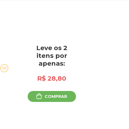
Leve os 2
Leve os 2
itens
itens
por
apenas:
R$ 114,80
R$ 28,80
COMPRAR
COMPRAR
nal Grande Para Pó
ilan - A01