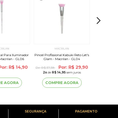
CRILAN
MACRILAN
MA
nal Para Iluminador
Pincel Profissional Kabuki Reto Let's
Pincel Profissi
 Macrilan - GL06
Glam - Macrilan - GL04
Glam - M
Por: R$ 14,90
Por: R$ 29,90
De:
R$ 37,38
De:
R$ 27,94
2
x
de
R$ 14,95
sem juros
2
x
de
R$ 
E AGORA
COMPRE AGORA
COMP
SEGURANÇA
PAGAMENTO