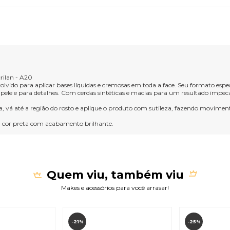
rilan - A20
lvido para aplicar bases líquidas e cremosas em toda a face. Seu formato espe
a pele e para detalhes. Com cerdas sintéticas e macias para um resultado impec
a, vá até a região do rosto e aplique o produto com sutileza, fazendo movimentos
a cor preta com acabamento brilhante.
Quem viu, também viu
Makes e acessórios para você arrasar!
-21%
-25%