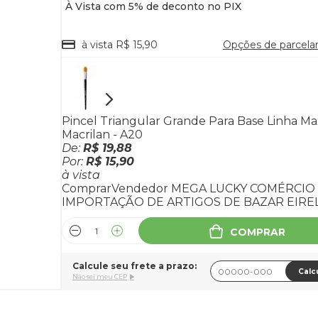
à vista R$ 15,90
Opções de parcel
Pincel Triangular Grande Para Base Linha Ma
Macrilan - A20
De:
R$ 19,88
Por:
R$ 15,90
à vista
Comprar
Vendedor
MEGA LUCKY COMÉRCIO
IMPORTAÇÃO DE ARTIGOS DE BAZAR EIREL
COMPRAR
Calcule seu frete a prazo:
Calc
Não sei meu CEP