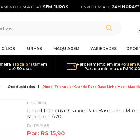
MENTO EM ATÉ 4X
SEM JUROS
ENVIO EM ATÉ
24H HORAS*
CÍLIOS
UNHAS
MAQUIAGEM
VARIEDADES
OPOR
imeira
Troca Grátis*
em
Parcelamento em até
4x sem j
até 30 dias
Parcela mínima de R$ 10,0
e
Oportunidades
Pincel Triangular Grande Para Base Linha Max - Macril
MACRILAN
Pincel Triangular Grande Para Base Linha Max -
Macrilan - A20
De:
R$ 19,88
Por:
R$ 15,90