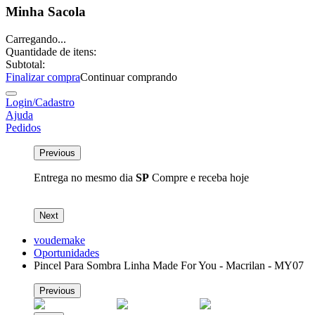
Minha Sacola
Carregando...
Quantidade de itens:
Subtotal:
Finalizar compra
Continuar comprando
Login/Cadastro
Ajuda
Pedidos
Previous
Entrega no mesmo dia
SP
Compre e receba hoje
P
Next
voudemake
Oportunidades
Pincel Para Sombra Linha Made For You - Macrilan - MY07
Previous