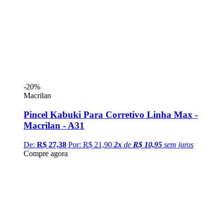
-20%
Macrilan
Pincel Kabuki Para Corretivo Linha Max -
Macrilan - A31
De:
R$ 27,38
Por: R$ 21,90
2
x
de
R$ 10,95
sem juros
Compre agora