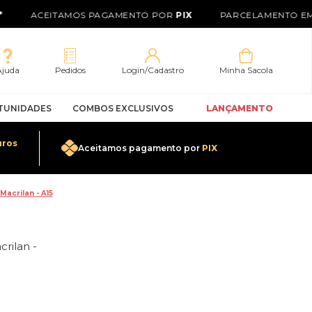
ACEITAMOS PAGAMENTO POR
PIX
PARCELAMENTO EM 
Ajuda
Pedidos
Login/Cadastro
Minha Sacola
TUNIDADES
COMBOS EXCLUSIVOS
LANÇAMENTO
uros
Aceitamos pagamento por
PIX
0
Macrilan - A15
crilan -