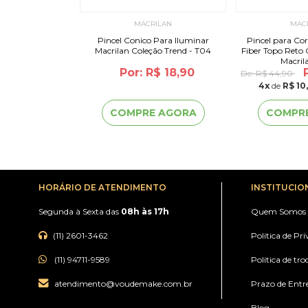
ILAN
MACRILAN
MAC
l Leque Linha W -
Pincel Conico Para Iluminar
Pincel para Cor
 - W108
Macrilan Coleção Trend - T04
Fiber Topo Reto 
Macril
or: R$ 25,90
Por: R$ 18,90
De:
R$ 44,90
95
sem juros
4
x
de
R$ 10
 AGORA
COMPRE AGORA
COMPR
HORÁRIO DE ATENDIMENTO
INSTITUCIO
Segunda à Sexta das
08h às 17h
Quem Somos
(11) 2601-3462
Politica de Pr
(11) 94711-9589
Politica de tro
atendimento@voudemake.com.br
Prazo de Entr
Blog