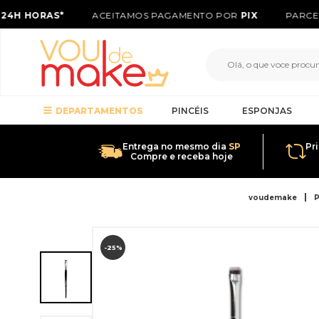
24H HORAS*
ACEITAMOS PAGAMENTO POR
PIX
PARCEL
DEPARTAMENTOS
PINCÉIS
ESPONJAS
Entrega no mesmo dia
SP
Pr
Compre e receba hoje
voudemake
P
-25%