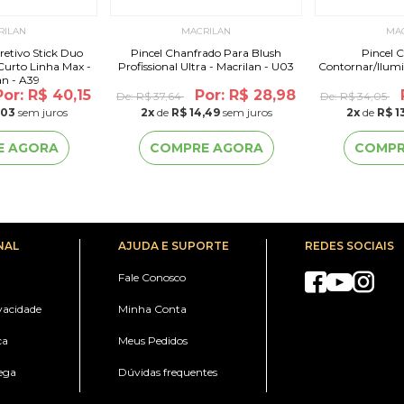
RILAN
MACRILAN
MA
retivo Stick Duo
Pincel Chanfrado Para Blush
Pincel 
Curto Linha Max -
Profissional Ultra - Macrilan - U03
Contornar/Ilumin
an - A39
Por: R$ 40,15
Por: R$ 28,98
De:
R$ 37,64
De:
R$ 34,05
,03
sem juros
2
x
de
R$ 14,49
sem juros
2
x
de
R$ 1
E AGORA
COMPRE AGORA
COMPR
NAL
AJUDA E SUPORTE
REDES SOCIAIS
Fale Conosco
ivacidade
Minha Conta
ca
Meus Pedidos
ega
Dúvidas frequentes