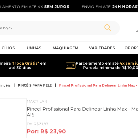
AMENTO EM ATÉ 4X
SEM JUROS
ENVIO EM ATÉ
24H HORAS*
CÍLIOS
UNHAS
MAQUIAGEM
VARIEDADES
OPOR
imeira
Troca Grátis*
em
Parcelamento em até
4x sem j
até 30 dias
Parcela mínima de R$ 10,0
incéis
PINCÉIS PARA PELE
Pincel Profissional Para Delinear Linha Max - 
MACRILAN
Pincel Profissional Para Delinear Linha Max - Ma
A15
De:
R$ 31,87
Por:
R$ 23,90