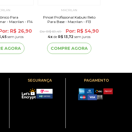
CRILAN
MACRILAN
MA
Cônico Para
Pincel Profissional Kabuki Reto
Pincel Profis
ar - Macrilan - F14
Para Base - Macrilan - F13
Iluminar Perfo
Por: R$ 26,90
Por: R$ 54,90
De:
R$ 69,49
De:
R$ 47,90
3,45
sem juros
4
x
de
R$ 13,72
sem juros
3
x
de
R$ 
E AGORA
COMPRE AGORA
COMP
SEGURANÇA
PAGAMENTO