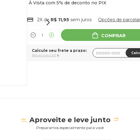
2X de
R$ 11,95
sem juros
Opções de parcel
COMPRAR
Calcule seu frete a prazo:
Calc
Não sei meu CEP
Aproveite e leve junto
Preparamos especialmente para você