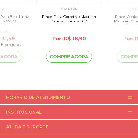
ILAN
MACRILAN
MAC
l Para Base Linha
Pincel Para Corretivo Macrilan
Pincel Conic
an - W103
Coleção Trend - T07
Macrilan Cole
39,86
 31,49
Por: R$ 18,90
Por: 
49
sem juros
 AGORA
COMPRE AGORA
COMPR
HORÁRIO DE ATENDIMENTO
INSTITUCIONAL
AJUDA E SUPORTE