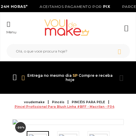
24H HORAS*
ACEITAMOS PAGAMENTO POR
PIX
PARCE
Menu
Entrega no mesmo dia
SP
Compre e receba
hoje
voudemake
Pincéis
PINCÉIS PARA PELE
Pincel Profissional Para Blush Linha #BFF - Macrilan - F04
-20%