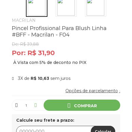
MACRILAN
Pincel Profissional Para Blush Linha
#BFF - Macrilan - F04
De:
R$ 39,88
Por:
R$ 31,90
3X de
R$ 10,63
sem juros
Opções de parcelamento
COMPRAR
Calcule seu frete a prazo:
Calcular