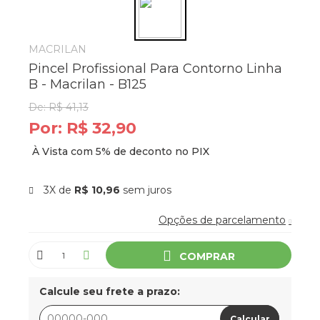
MACRILAN
Pincel Profissional Para Contorno Linha
B - Macrilan - B125
De:
R$ 41,13
Por:
R$ 32,90
3X de
R$ 10,96
sem juros
Opções de parcelamento
COMPRAR
Calcule seu frete a prazo:
Calcular