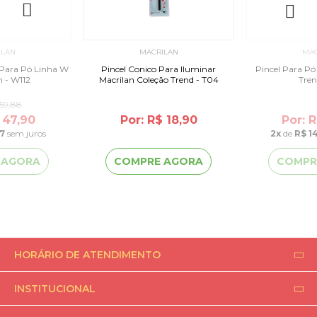
ILAN
MACRILAN
MAC
l Para Pó Linha W
Pincel Conico Para Iluminar
Pincel Para Pó
n - W112
Macrilan Coleção Trend - T04
Tren
59,88
 47,90
Por: R$ 18,90
Por: 
97
sem juros
2
x
de
R$ 1
 AGORA
COMPRE AGORA
COMPR
HORÁRIO DE ATENDIMENTO
INSTITUCIONAL