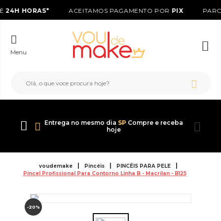
É
24H HORAS*
ACEITAMOS PAGAMENTO POR
PIX
PARC
Menu
Entrega no mesmo dia
SP
Compre e receba
hoje
voudemake
Pincéis
PINCÉIS PARA PELE
Pincel Profissional Para Contorno Linha B - Macrilan - B125
-20%