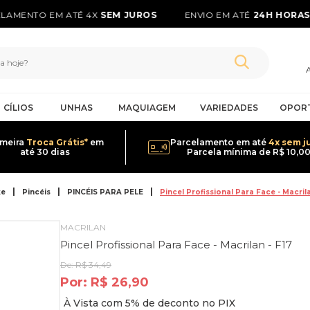
AMENTO EM ATÉ 4X
SEM JUROS
ENVIO EM ATÉ
24H HORAS*
CÍLIOS
UNHAS
MAQUIAGEM
VARIEDADES
OPOR
imeira
Troca Grátis*
em
Parcelamento em até
4x sem j
até 30 dias
Parcela mínima de R$ 10,0
ke
Pincéis
PINCÉIS PARA PELE
Pincel Profissional Para Face - Macrila
MACRILAN
Pincel Profissional Para Face - Macrilan - F17
De:
R$ 34,49
Por:
R$ 26,90