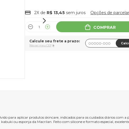
2X de
R$ 13,45
sem juros
Opções de parcel
COMPRAR
Calcule seu frete a prazo:
Calc
Não sei meu CEP
lvido para aplicar produtos skincare, indicados para os cuidados diários com a
kabuki ou esponja da Macrilan. Feito com silicone e formato especial, excele