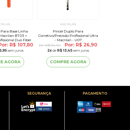
CRILAN
MACRILAN
MA
 Para Base Linha
Pincel Duplo Para
Pincel Para Pó
 Macrilan BT03 +
Corretivo/Precisão Profissional Ultra
Ultra - 
fissional Duo Fiber
- Macrilan - U07
abuki
Por: R$ 107,80
Por: R$ 26,90
De:
R$ 34,49
De:
R$ 61,90
6,95
sem juros
2
x
de
R$ 13,45
sem juros
4
x
de
R$ 
E AGORA
COMPRE AGORA
COMP
SEGURANÇA
PAGAMENTO