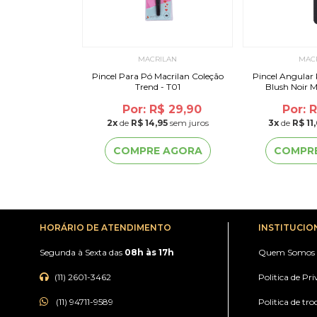
ILAN
MACRILAN
MAC
l Para Base Linha
Pincel Para Pó Macrilan Coleção
Pincel Angular 
an - W103
Trend - T01
Blush Noir M
or: R$ 31,49
Por: R$ 29,90
Por: 
49
sem juros
2
x
de
R$ 14,95
sem juros
3
x
de
R$ 11
 AGORA
COMPRE AGORA
COMPR
HORÁRIO DE ATENDIMENTO
INSTITUCIO
Segunda à Sexta das
08h às 17h
Quem Somos
(11) 2601-3462
Politica de Pr
(11) 94711-9589
Politica de tro