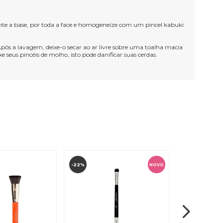
ente a base, por toda a face e homogeneíze com um pincel kabuki
ós a lavagem, deixe-o secar ao ar livre sobre uma toalha macia
eus pincéis de molho, isto pode danificar suas cerdas.
-22%
-21%
NOVO