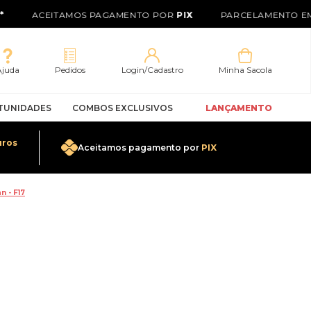
ACEITAMOS PAGAMENTO POR
PIX
PARCELAMENTO EM 
Ajuda
Pedidos
Login/Cadastro
Minha Sacola
TUNIDADES
COMBOS EXCLUSIVOS
LANÇAMENTO
uros
Aceitamos pagamento por
PIX
0
n - F17