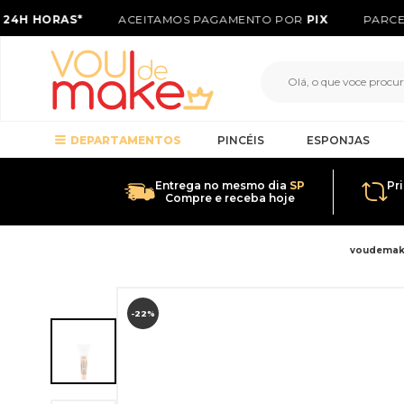
24H HORAS*
ACEITAMOS PAGAMENTO POR
PIX
PARCEL
DEPARTAMENTOS
PINCÉIS
ESPONJAS
Entrega no mesmo dia
SP
Pr
Compre e receba hoje
voudema
-22%