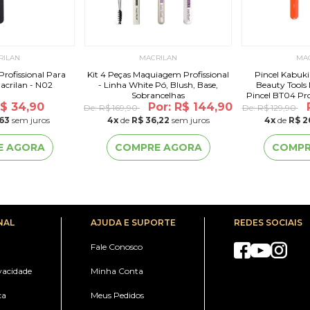
RILAN
MACRILAN
MA
Profissional Para
Kit 4 Peças Maquiagem Profissional
Pincel Kabuki
acrilan - N02
- Linha White Pó, Blush, Base,
Beauty Tools
Sobrancelhas
Pincel BT04 Pro
R$ 34,90
Por: R$ 144,90
K
De:
R$ 169,90
De:
R$ 129,90
,63
sem juros
4
x
de
R$ 36,22
sem juros
4
x
de
R$ 2
E AGORA
COMPRE AGORA
COMPR
NAL
AJUDA E SUPORTE
REDES SOCIAIS
Fale Conosco
ivacidade
Minha Conta
ca
Meus Pedidos