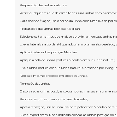
Preparação das unhas naturais
Retire qualquer resíduo de esmalte das suas unhas com o removed
Para melhor fixação, lixe o corpo da unha com uma lixa de polime
Preparação das unhas postiças Macrilan
Selecione os tamanhos que mais se aproximam de suas unhas nat
Lixe as laterais e a borda até que adquiram o tamanho desejado, s
Aplicação das unhas postiças Macrilan
Aplique a cola de unhas postiças Macrilan em sua unha natural;
Fixe a unha postiça em sua unha natural e pressione por 15 segu
Repita o mesmo processo em todas as unhas.
Remoção das unhas
Dissolva suas unhas postiças colocando-as imersas em um remov
Remova as unhas uma a uma, sem forçá-las;
Após a remoção, utilize uma lixa para polimento Macrilan para r
Dicas importantes: Não é indicado colocar as unhas postiças no di