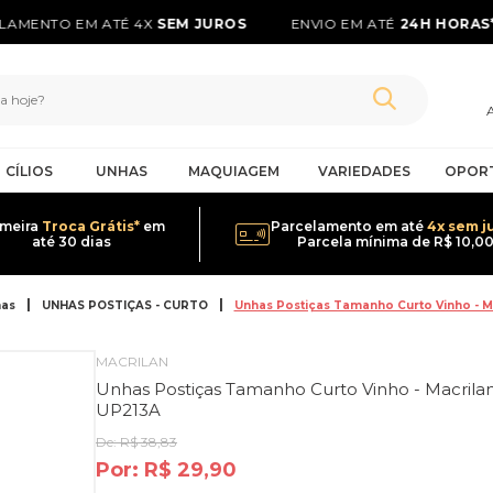
AMENTO EM ATÉ 4X
SEM JUROS
ENVIO EM ATÉ
24H HORAS*
CÍLIOS
UNHAS
MAQUIAGEM
VARIEDADES
OPOR
imeira
Troca Grátis*
em
Parcelamento em até
4x sem j
até 30 dias
Parcela mínima de R$ 10,0
as
UNHAS POSTIÇAS - CURTO
Unhas Postiças Tamanho Curto Vinho - Ma
MACRILAN
Unhas Postiças Tamanho Curto Vinho - Macrilan
UP213A
De:
R$ 38,83
Por:
R$ 29,90