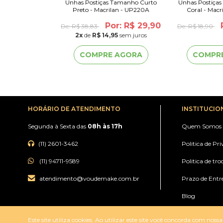
 Tamanho Curto
Unhas Postiças Tamanho Curto
Unhas Postiça
lan - UP201A
Preto - Macrilan - UP220A
Coral - Macr
or: R$ 29,90
Por: R$ 29,90
De:
R$ 38,83
De:
R$ 18,90
95
sem juros
2
x
de
R$ 14,95
sem juros
 AGORA
COMPRE AGORA
COMPR
HORÁRIO DE ATENDIMENTO
INSTITUCIO
Segunda à Sexta das
08h às 17h
Quem Somos
(11) 2601-3462
Politica de Pr
(11) 94711-9589
Politica de tro
atendimento@voudemake.com.br
Prazo de Entr
Blog
Todos os direitos reservados a Mega Lucky Comércio e Importação de Artigos
Este site utiliza cookies. Ao utilizar este site você concorda com noss