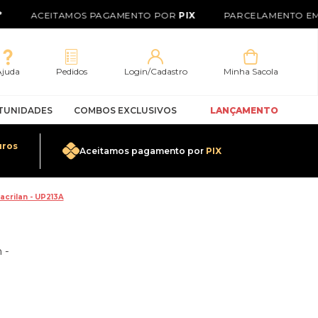
ACEITAMOS PAGAMENTO POR
PIX
PARCELAMENTO EM 
Ajuda
Pedidos
Login/Cadastro
Minha Sacola
TUNIDADES
COMBOS EXCLUSIVOS
LANÇAMENTO
uros
Aceitamos pagamento por
PIX
0
crilan - UP213A
 -