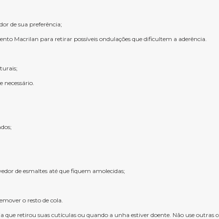
or de sua preferência;
nto Macrilan para retirar possíveis ondulações que dificultem a aderência.
urais;
e necessário.
ndos;
edor de esmaltes até que fiquem amolecidas;
emover o resto de cola.
a que retirou suas cutículas ou quando a unha estiver doente. Não use outras c