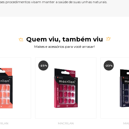
sses procedimentos visam manter a saúde de suas unhas naturais.
Quem viu, também viu
Makes e acessórios para você arrasar!
-23%
-23%
RILAN
MACRILAN
MA