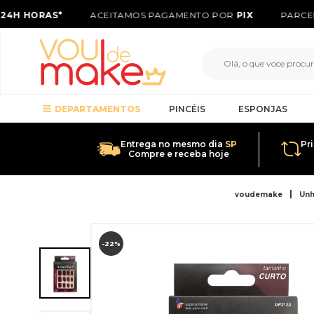
24H HORAS*
ACEITAMOS PAGAMENTO POR
PIX
PARCEL
DEPARTAMENTOS
PINCÉIS
ESPONJAS
Entrega no mesmo dia
SP
Pr
Compre e receba hoje
voudemake
Unh
-22%