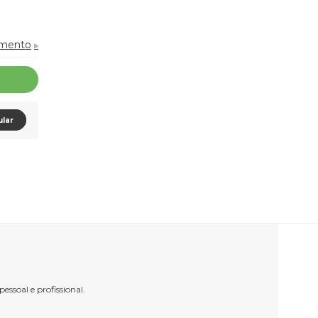
amento
ular
ssoal e profissional.