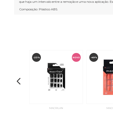
que haja um intervalo entre a remoção e uma nova aplicação. E
Composição: Plástico ABS.
-23%
-49%
NOVO
ILAN
MACRILAN
MAC