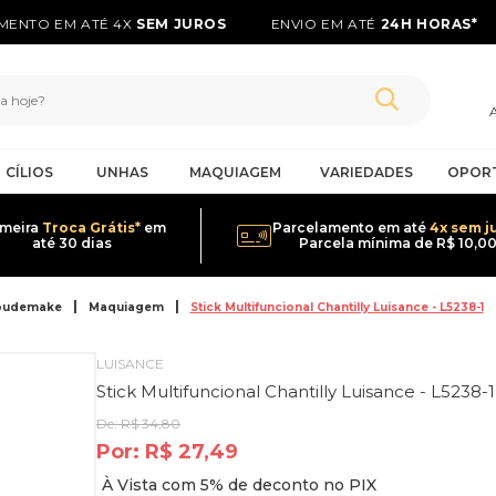
ENTO EM ATÉ 4X
SEM JUROS
ENVIO EM ATÉ
24H HORAS*
CÍLIOS
UNHAS
MAQUIAGEM
VARIEDADES
OPOR
imeira
Troca Grátis*
em
Parcelamento em até
4x sem j
até 30 dias
Parcela mínima de R$ 10,0
oudemake
Maquiagem
Stick Multifuncional Chantilly Luisance - L5238-1
LUISANCE
Stick Multifuncional Chantilly Luisance - L5238-1
De:
R$ 34,80
Por:
R$ 27,49