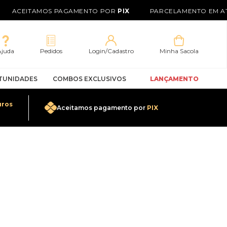
ACEITAMOS PAGAMENTO POR
PIX
PARCELAMENTO EM AT
Ajuda
Pedidos
Login/Cadastro
Minha Sacola
TUNIDADES
COMBOS EXCLUSIVOS
LANÇAMENTO
uros
Aceitamos pagamento por
PIX
0