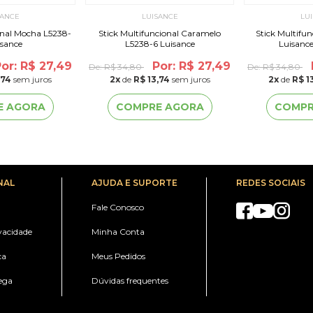
SANCE
LUISANCE
LU
onal Mocha L5238-
Stick Multifuncional Caramelo
Stick Multifu
isance
L5238-6 Luisance
Luisance
or: R$ 27,49
Por: R$ 27,49
De:
R$ 34,80
De:
R$ 34,80
,74
sem juros
2
x
de
R$ 13,74
sem juros
2
x
de
R$ 1
E AGORA
COMPRE AGORA
COMPR
NAL
AJUDA E SUPORTE
REDES SOCIAIS
Fale Conosco
ivacidade
Minha Conta
ca
Meus Pedidos
ega
Dúvidas frequentes