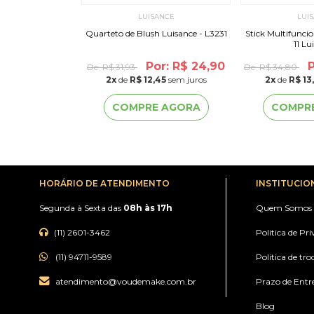
ILAN
LUISANCE
LUI
osa Surpresa
Quarteto de Blush Luisance - L3231
Stick Multifunci
11 Lu
$ 199,90
Por: R$ 24,90
P
De:
R$ 31,93
De:
R$ 34,80
97
sem juros
2
x
de
R$ 12,45
sem juros
2
x
de
R$ 13
 AGORA
COMPRE AGORA
COMPR
HORÁRIO DE ATENDIMENTO
INSTITUCIO
Segunda à Sexta das
08h às 17h
Quem Somos
(11) 2601-3462
Politica de Pr
(11) 94711-9589
Politica de tro
atendimento@voudemake.com.br
Prazo de Entr
Blog