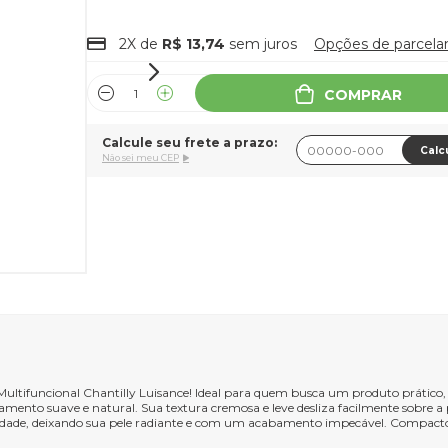
2X de
R$ 13,74
sem juros
Opções de parcel
COMPRAR
Calcule seu frete a prazo:
Calc
Não sei meu CEP
ultifuncional Chantilly Luisance! Ideal para quem busca um produto prático, es
ento suave e natural. Sua textura cremosa e leve desliza facilmente sobre a
osidade, deixando sua pele radiante e com um acabamento impecável. Compacto e 