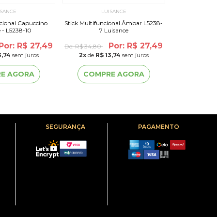
ISANCE
LUISANCE
L
ncional Capuccino
Stick Multifuncional Âmbar L5238-
Stick Multi
 - L5238-10
7 Luisance
Luisan
Por: R$ 27,49
Por: R$ 27,49
De:
R$ 34,80
De:
R$ 34,80
3,74
sem juros
2
x
de
R$ 13,74
sem juros
2
x
de
R$ 
E AGORA
COMPRE AGORA
COMP
SEGURANÇA
PAGAMENTO