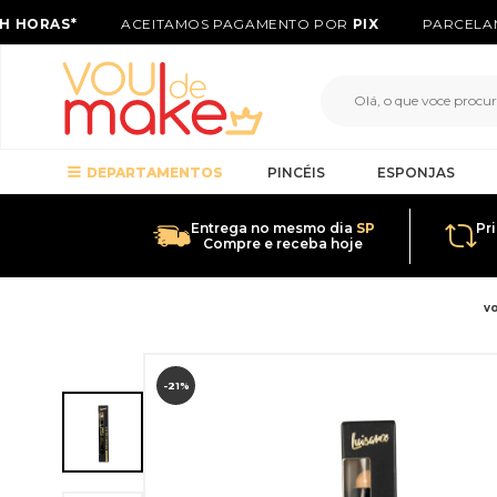
 HORAS*
ACEITAMOS PAGAMENTO POR
PIX
PARCELAM
DEPARTAMENTOS
PINCÉIS
ESPONJAS
Entrega no mesmo dia
SP
Pr
Compre e receba hoje
v
-21%