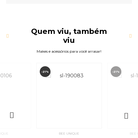
Quem viu, também
viu
Makes e acessórios para você arrasar!
-21%
-21%
NIQUE
BEE UNIQUE
BEE 