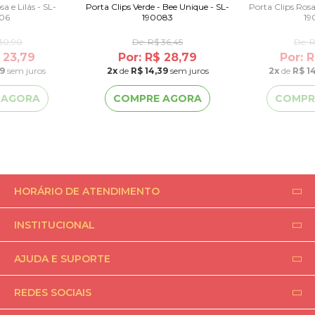
a e Lilás - SL-
Porta Clips Verde - Bee Unique - SL-
Porta Clips Rosa
106
190083
19
30,90
De:
R$ 36,45
De:
R
 23,79
Por: R$ 28,79
Por: 
89
sem juros
2
x
de
R$ 14,39
sem juros
2
x
de
R$ 1
 AGORA
COMPRE AGORA
COMPR
HORÁRIO DE ATENDIMENTO
INSTITUCIONAL
AJUDA E SUPORTE
REDES SOCIAIS