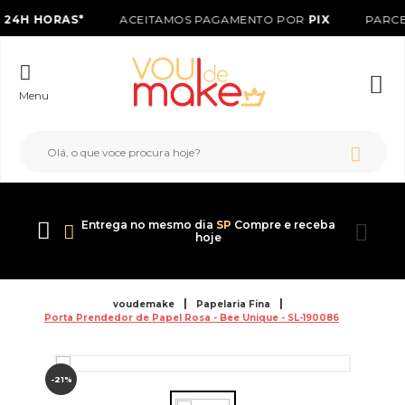
É
24H HORAS*
ACEITAMOS PAGAMENTO POR
PIX
PARCE
Menu
Entrega no mesmo dia
SP
Compre e receba
hoje
voudemake
Papelaria Fina
Porta Prendedor de Papel Rosa - Bee Unique - SL-190086
-21%