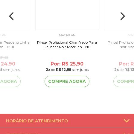
ILAN
MACRILAN
MAC
ar Pequeno Linha
Pincel Profissional Chanfrado Para
Pincel Profiss
an - B911
Delinear Noir Macrilan - N11
Noir Mac
31,52
 24,90
Por: R$ 25,90
Por: 
45
sem juros
2
x
de
R$ 12,95
sem juros
2
x
de
R$ 1
 AGORA
COMPRE AGORA
COMPR
HORÁRIO DE ATENDIMENTO