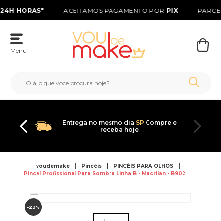
24H HORAS*
ACEITAMOS PAGAMENTO POR
PIX
PARCE
Menu
Entrega no mesmo dia
SP
Compre e
receba hoje
voudemake
Pincéis
PINCÉIS PARA OLHOS
Pincel Profissional Para Sombra Linha B - Macrilan - B902
-23%