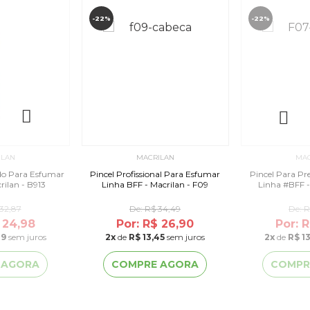
-22%
-22%
ILAN
MACRILAN
MAC
do Para Esfumar
Pincel Profissional Para Esfumar
Pincel Para Pr
rilan - B913
Linha BFF - Macrilan - F09
Linha #BFF -
32,87
De:
R$ 34,49
De:
R
 24,98
Por: R$ 26,90
Por: 
49
sem juros
2
x
de
R$ 13,45
sem juros
2
x
de
R$ 1
 AGORA
COMPRE AGORA
COMPR