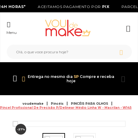
4H HORAS*
ACEITAMOS PAGAMENTO POR
PIX
PARCEL
Menu
Entrega no mesmo dia
SP
Compre e receba
hoje
voudemake
Pincéis
PINCÉIS PARA OLHOS
Pincel Profissional De Precisão P/Delinear Médio Linha W - Macrilan - W145
-27%