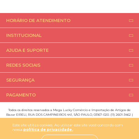
HORÁRIO DE ATENDIMENTO
INSTITUCIONAL
AJUDA E SUPORTE
REDES SOCIAIS
SEGURANÇA
PAGAMENTO
Todos os direitos reservados a Mega Lucky Comércio e Importação de Artigos de
Bazar EIRELI, RUA DOS CAMPINEIROS 441, SÃO PAULO, 03167-020. (11) 2601-3462 |
sac@voudemake.com.br
Este site utiliza cookies. Ao utilizar este site você concorda com
nossa
política de privacidade.