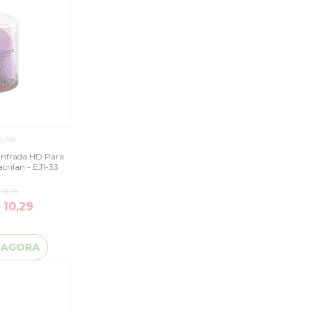
ILAN
anfrada HD Para
rilan - EJ1-33
13,19
 10,29
 AGORA