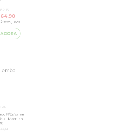
82,15
 64,90
22
sem juros
 AGORA
ILAN
dado P/Esfumar
ou - Macrilan -
08
19,61