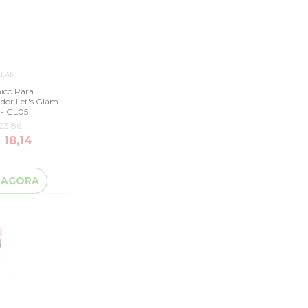
ILAN
nico Para
dor Let's Glam -
 - GL05
23,86
 18,14
 AGORA