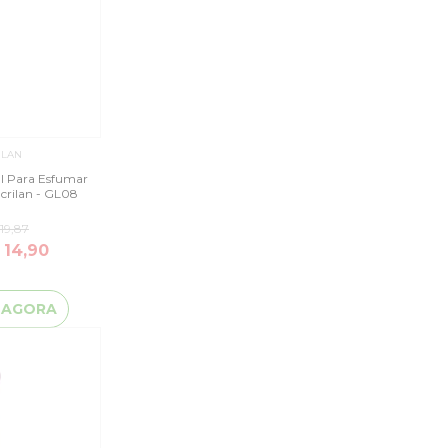
ILAN
al Para Esfumar
crilan - GL08
19,87
 14,90
 AGORA