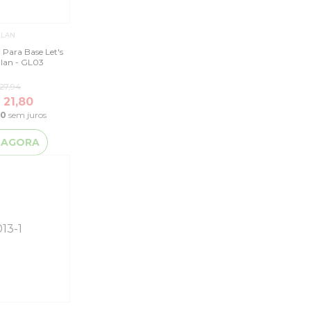
ILAN
l Para Base Let's
ilan - GL03
27,94
 21,80
90
sem juros
 AGORA