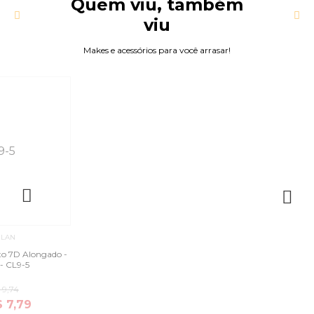
Quem viu, também
viu
Makes e acessórios para você arrasar!
ILAN
ito 7D Alongado -
- CL9-5
 9,74
$ 7,79