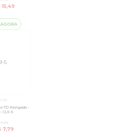
 15,49
 AGORA
ILAN
ito 7D Alongado -
- CL9-5
 9,74
$ 7,79