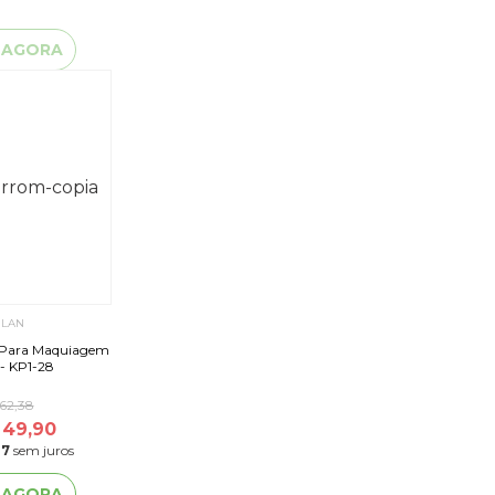
 AGORA
ILAN
s Para Maquiagem
- Macrilan - KP1-28
62,38
 49,90
47
sem juros
 AGORA