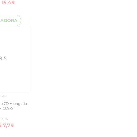
 15,49
 AGORA
ILAN
ito 7D Alongado -
- CL9-5
 9,74
$ 7,79