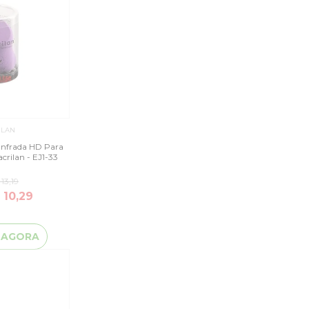
ILAN
anfrada HD Para
rilan - EJ1-33
13,19
 10,29
 AGORA