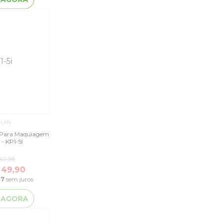
ILAN
s Para Maquiagem
 - KP1-5I
62,38
 49,90
47
sem juros
 AGORA