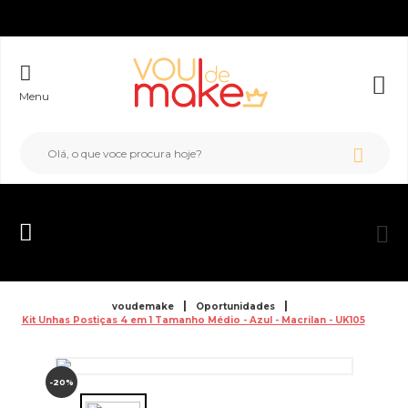
Menu
voudemake
Oportunidades
Kit Unhas Postiças 4 em 1 Tamanho Médio - Azul - Macrilan - UK105
-20%