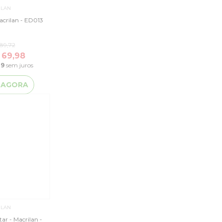
ILAN
acrilan - ED013
89,72
 69,98
49
sem juros
 AGORA
ILAN
tar - Macrilan -