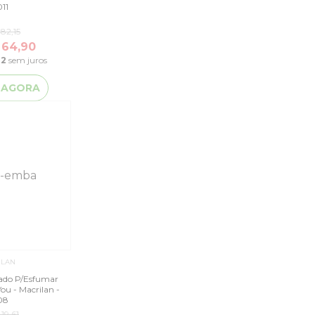
11
82,15
 64,90
22
sem juros
 AGORA
ILAN
dado P/Esfumar
ou - Macrilan -
08
19,61