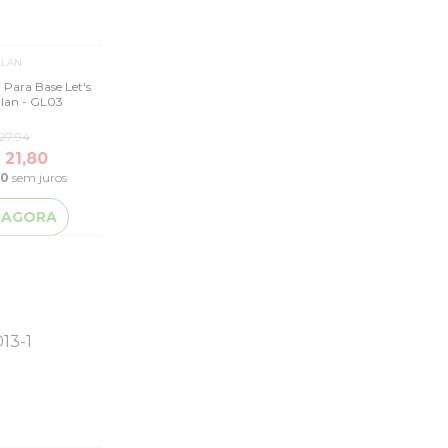
ILAN
l Para Base Let's
ilan - GL03
27,94
 21,80
90
sem juros
 AGORA