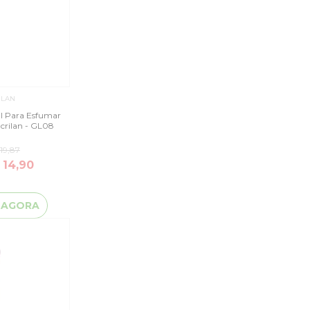
ILAN
al Para Esfumar
crilan - GL08
19,87
 14,90
 AGORA