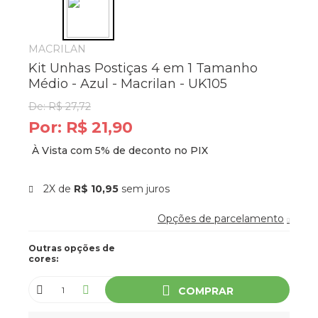
MACRILAN
Kit Unhas Postiças 4 em 1 Tamanho
Médio - Azul - Macrilan - UK105
De:
R$ 27,72
Por:
R$ 21,90
2X de
R$ 10,95
sem juros
Opções de parcelamento
Outras opções de
cores:
COMPRAR