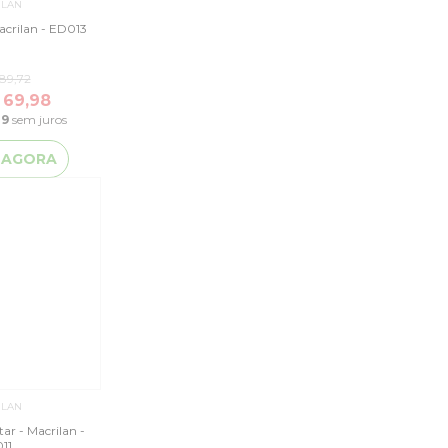
ILAN
acrilan - ED013
89,72
 69,98
49
sem juros
 AGORA
ILAN
tar - Macrilan -
11