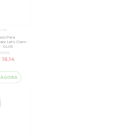
ILAN
nico Para
dor Let's Glam -
 - GL05
23,86
 18,14
 AGORA