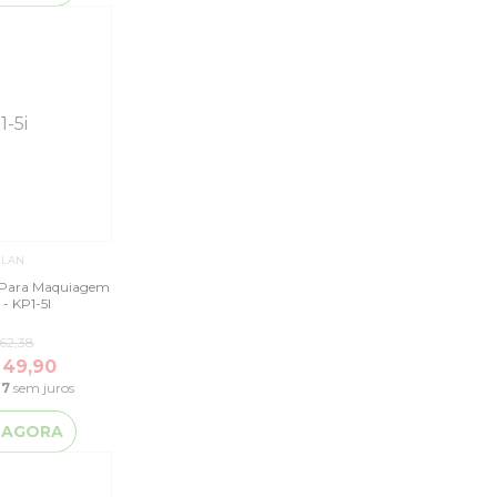
ILAN
s Para Maquiagem
 - KP1-5I
62,38
 49,90
47
sem juros
 AGORA