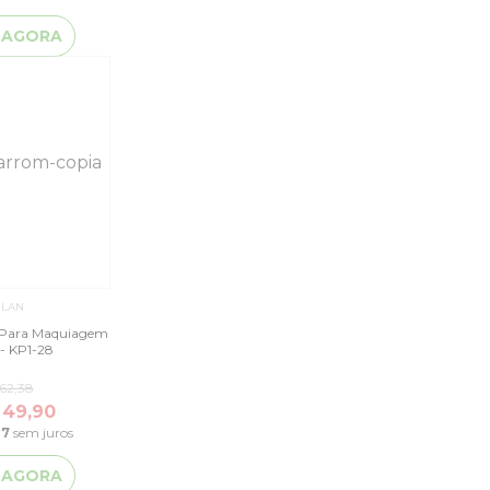
 AGORA
ILAN
s Para Maquiagem
- Macrilan - KP1-28
62,38
 49,90
47
sem juros
 AGORA