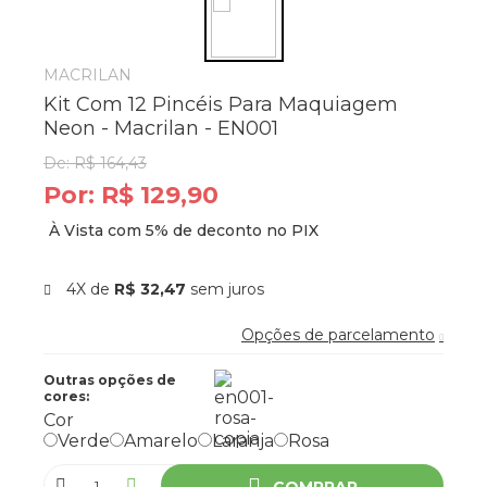
MACRILAN
Kit Com 12 Pincéis Para Maquiagem
Neon - Macrilan - EN001
De:
R$ 164,43
Por:
R$ 129,90
4X de
R$ 32,47
sem juros
Opções de parcelamento
Outras opções de
cores:
Cor
Verde
Amarelo
Laranja
Rosa
COMPRAR