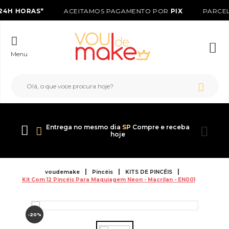
24H HORAS*
ACEITAMOS PAGAMENTO POR
PIX
PARCEL
Menu
Entrega no mesmo dia
SP
Compre e receba
hoje
voudemake
Pincéis
KITS DE PINCÉIS
Kit Com 12 Pincéis Para Maquiagem Neon - Macrilan - EN001
-20%