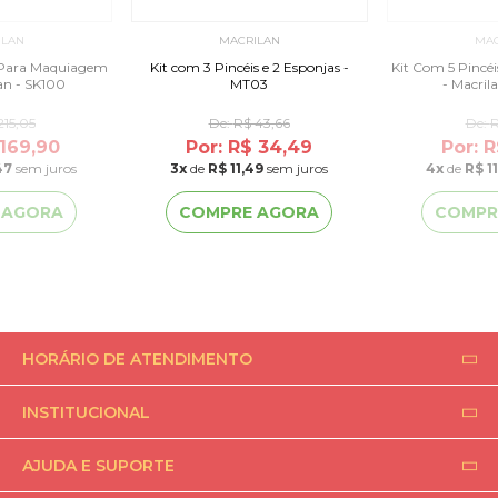
ILAN
MACRILAN
MAC
s Para Maquiagem
Kit com 3 Pincéis e 2 Esponjas -
Kit Com 5 Pincé
an - SK100
MT03
- Macril
215,05
De:
R$ 43,66
De:
R
 169,90
Por: R$ 34,49
Por: 
47
sem juros
3
x
de
R$ 11,49
sem juros
4
x
de
R$ 1
 AGORA
COMPRE AGORA
COMPR
HORÁRIO DE ATENDIMENTO
INSTITUCIONAL
AJUDA E SUPORTE