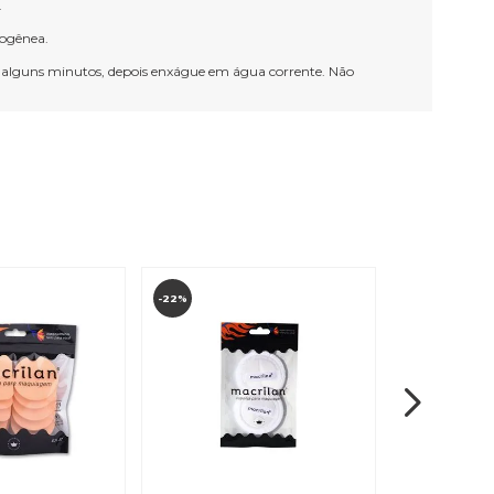
.
mogênea.
 alguns minutos, depois enxágue em água corrente. Não
-22%
-26%