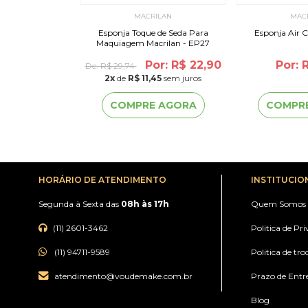
ILAN
MACRILAN
MAC
- Macrilan - EP20
Esponja Toque de Seda Para
Esponja Air 
Maquiagem Macrilan - EP27
r: R$ 28,90
Por: R$ 22,90
Por: 
De:
R$ 29,74
45
sem juros
2
x
de
R$ 11,45
sem juros
 AGORA
COMPRE AGORA
COMPR
HORÁRIO DE ATENDIMENTO
INSTITUCIO
Segunda à Sexta das
08h às 17h
Quem Somos
(11) 2601-3462
Politica de Pr
(11) 94711-9589
Politica de tro
atendimento@voudemake.com.br
Prazo de Entr
Blog