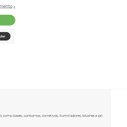
amento
ular
, como bases, contornos, corretivos, iluminadores, blushes e pó