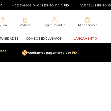
ACEITAMOS PAGAMENTO POR
PIX
PARCELAMENTO EM
Ajuda
Pedidos
Login/Cadastro
Minha Sacola
TUNIDADES
COMBOS EXCLUSIVOS
LANÇAMENTO
uros
Aceitamos pagamento por
PIX
0