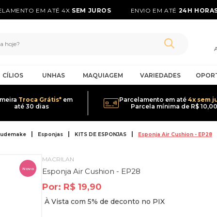
LAMENTO EM ATÉ 4X
SEM JUROS
ENVIO EM ATÉ
24H HORAS*
CÍLIOS
UNHAS
MAQUIAGEM
VARIEDADES
OPOR
imeira
Troca Grátis*
em
Parcelamento em até
4x sem j
até 30 dias
Parcela mínima de R$ 10,0
oudemake
Esponjas
KITS DE ESPONJAS
Esponja Air Cushion - EP28
MACRILAN
Novo
Esponja Air Cushion - EP28
Por:
R$ 19,90