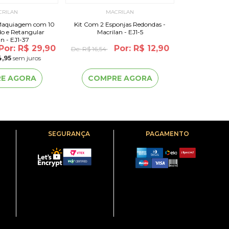
CRILAN
MACRILAN
MA
 Maquiagem com 10
Kit Com 2 Esponjas Redondas -
Kit Esponja Com
o e Retangular
Macrilan - EJ1-5
n - EJ1-37
Por: R$ 29,90
Por: R$ 12,90
De:
R$ 16,54
De:
R$ 30,95
4,95
sem juros
2
x
de
R$ 
E AGORA
COMPRE AGORA
COMP
SEGURANÇA
PAGAMENTO