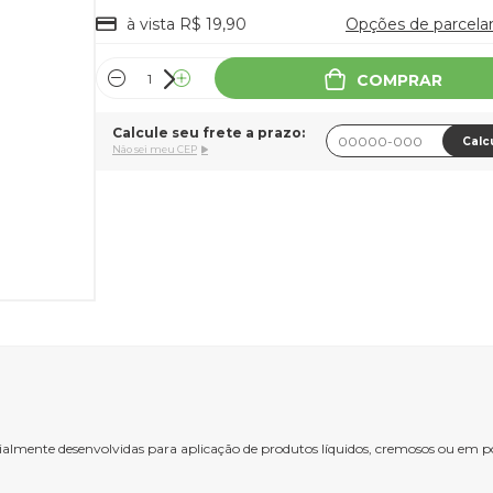
à vista R$ 19,90
Opções de parcel
COMPRAR
Calcule seu frete a prazo:
Calc
Não sei meu CEP
ialmente desenvolvidas para aplicação de produtos líquidos, cremosos ou em pó