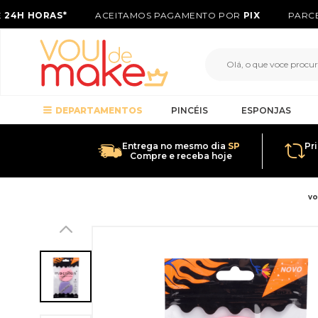
24H HORAS*
ACEITAMOS PAGAMENTO POR
PIX
PARCE
DEPARTAMENTOS
PINCÉIS
ESPONJAS
Entrega no mesmo dia
SP
Pr
Compre e receba hoje
v