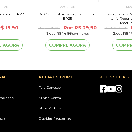
RILAN
MACRILAN
MA
Cushion - EP28
Kit Com 3 Mini Esponja Macrilan -
Esponjas para
EP25
Unid Redond
Macrila
R$ 19,90
Por: R$ 29,90
De:
R$ 37,85
De:
R$ 40,96
2
x
de
R$ 14,95
sem juros
2
x
de
R$ 1
E AGORA
COMPRE AGORA
COMPR
NAL
AJUDA E SUPORTE
REDES SOCIAIS
Fale Conosco
ivacidade
Minha Conta
ca
Meus Pedidos
ega
Dúvidas frequentes