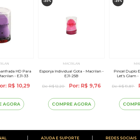
-20%
-25%
RILAN
MACRILAN
MA
hanfrada HD Para
Esponja Individual Gota - Macrilan -
Pincel Duplo 
crilan - EJ1-33
EJ1-25B
Let's Glam -
or: R$ 10,29
Por: R$ 9,76
De:
R$ 12,20
De:
R$ 19,87
E AGORA
COMPRE AGORA
COMPR
NAL
AJUDA E SUPORTE
REDES SOCIAIS