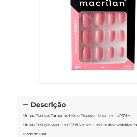
Descrição
Unhas Postiças Tamanho Médio Pêssego - Macrilan - UP318A
Unhas Postiças Macrilan UP318A especialmente desenvolvidas em u
Modo de usar: