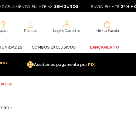
RCELAMENTO EM ATÉ 4X
SEM JUROS
ENVIO EM ATÉ
24H HO
Ajuda
Pedidos
Login/Cadastro
Minha Sacola
TUNIDADES
COMBOS EXCLUSIVOS
LANÇAMENTO
uros
Aceitamos pagamento por
PIX
0
 UP318A
lan -