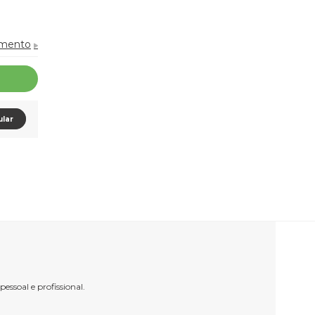
amento
ular
ssoal e profissional.