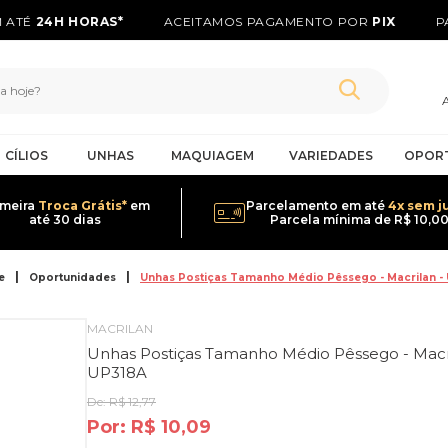
ATÉ
24H HORAS*
ACEITAMOS PAGAMENTO POR
PIX
PA
CÍLIOS
UNHAS
MAQUIAGEM
VARIEDADES
OPOR
imeira
Troca Grátis*
em
Parcelamento em até
4x sem j
até 30 dias
Parcela mínima de R$ 10,0
e
Oportunidades
Unhas Postiças Tamanho Médio Pêssego - Macrilan -
MACRILAN
Unhas Postiças Tamanho Médio Pêssego - Macri
UP318A
De:
R$ 12,77
Por:
R$ 10,09