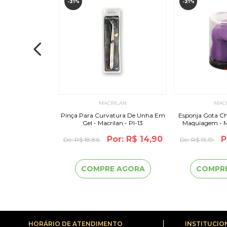
-21%
-21%
ILAN
MACRILAN
MAC
eito 7D Alongado -
Pinça Para Curvatura De Unha Em
Esponja Gota C
 - CL9-1
Gel - Macrilan - PI-13
Maquiagem - Ma
or: R$ 7,79
Por: R$ 14,90
P
De:
R$ 18,86
De:
R$ 13,19
 AGORA
COMPRE AGORA
COMPR
HORÁRIO DE ATENDIMENTO
INSTITUCIO