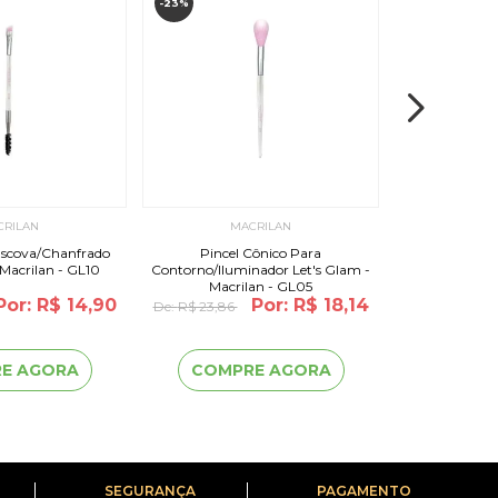
-23%
-21%
CRILAN
MACRILAN
MA
Escova/Chanfrado
Pincel Cônico Para
Pincel Profissi
 Macrilan - GL10
Contorno/Iluminador Let's Glam -
Glam - M
Macrilan - GL05
Por: R$ 14,90
Por: R$ 18,14
De:
R$ 23,86
De:
R$ 27,94
2
x
de
R$ 
E AGORA
COMPRE AGORA
COMP
SEGURANÇA
PAGAMENTO