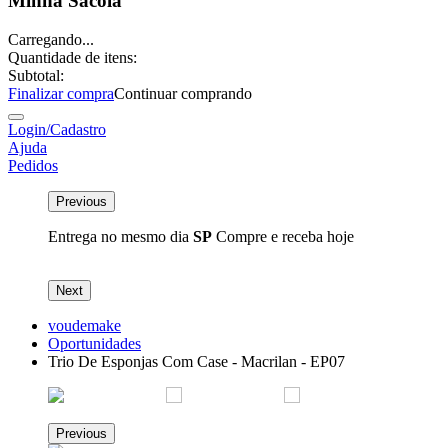
Minha Sacola
Carregando...
Quantidade de itens:
Subtotal:
Finalizar compra
Continuar comprando
Login/Cadastro
Ajuda
Pedidos
Previous
Entrega no mesmo dia
SP
Compre e receba hoje
P
Next
voudemake
Oportunidades
Trio De Esponjas Com Case - Macrilan - EP07
Previous