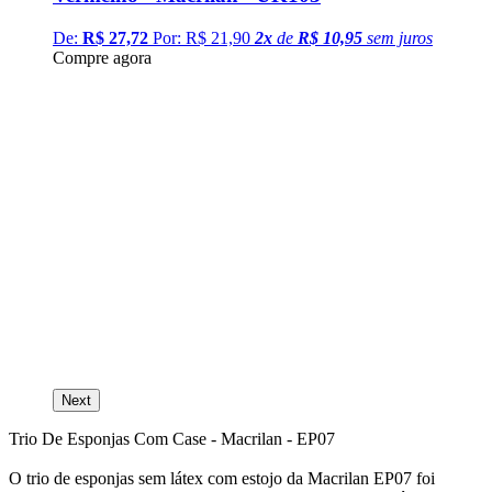
De:
R$ 27,72
Por: R$ 21,90
2
x
de
R$ 10,95
sem juros
Compre agora
M
C
Next
Trio De Esponjas Com Case - Macrilan - EP07
O trio de esponjas sem látex com estojo da Macrilan EP07 foi