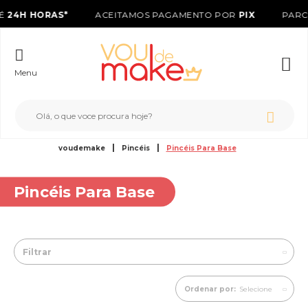
TÉ
24H HORAS*
ACEITAMOS PAGAMENTO POR
PIX
PARC
Menu
voudemake
Pincéis
Pincéis Para Base
Pincéis Para Base
Filtrar
Ordenar por:
Selecione