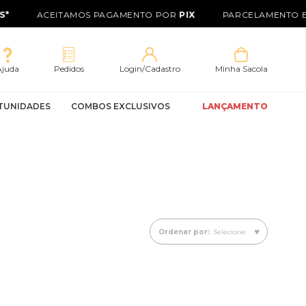
*
ACEITAMOS PAGAMENTO POR
PIX
PARCELAMENTO E
Ajuda
Pedidos
Login/Cadastro
Minha Sacola
TUNIDADES
COMBOS EXCLUSIVOS
LANÇAMENTO
Ordenar por:
Selecione