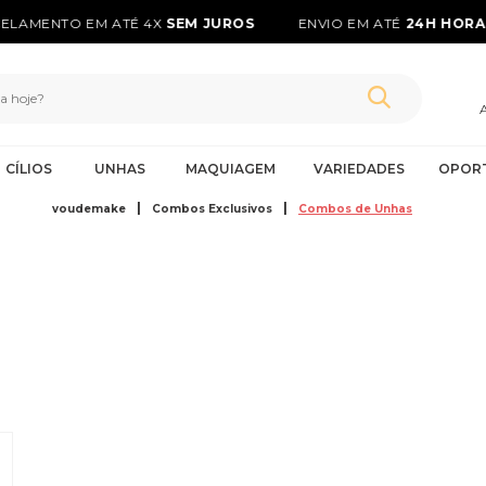
ELAMENTO EM ATÉ 4X
SEM JUROS
ENVIO EM ATÉ
24H HORAS
CÍLIOS
UNHAS
MAQUIAGEM
VARIEDADES
OPOR
voudemake
Combos Exclusivos
Combos de Unhas