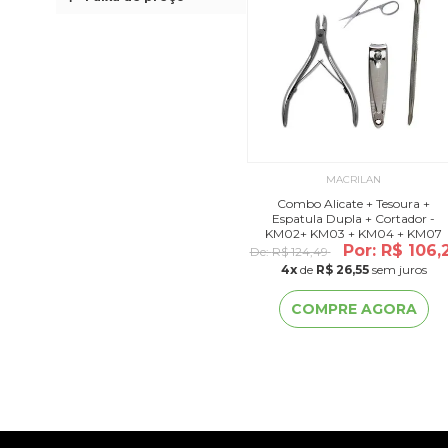
MACRILAN
Combo Alicate + Tesoura +
Espatula Dupla + Cortador -
KM02+ KM03 + KM04 + KM07
Por: R$ 106,
De:
R$ 124,49
4
x
de
R$ 26,55
sem juros
COMPRE AGORA