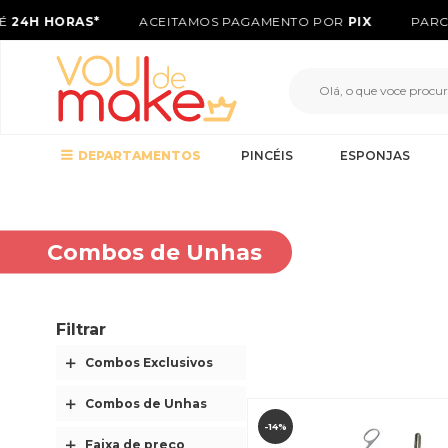
É
24H HORAS*
ACEITAMOS PAGAMENTO POR
PIX
PARC
DEPARTAMENTOS
PINCÉIS
ESPONJAS
Combos de Unhas
Filtrar
-14%
Faixa de preço